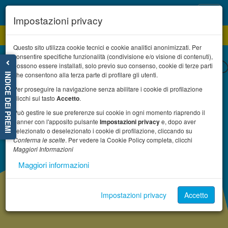
Toggl
Impostazioni privacy
navig
Questo sito utilizza cookie tecnici e cookie analitici anonimizzati. Per
consentire specifiche funzionalità (condivisione e/o visione di contenuti),
possono essere installati, solo previo suo consenso, cookie di terze parti
che consentono alla terza parte di profilare gli utenti.
INDICE DEI PREMI
Per proseguire la navigazione senza abilitare i cookie di profilazione
clicchi sul tasto
Accetto
.
Può gestire le sue preferenze sui cookie in ogni momento riaprendo il
banner con l'apposito pulsante
Impostazioni privacy
e, dopo aver
selezionato o deselezionato i cookie di profilazione, cliccando su
Conferma le scelte
. Per vedere la Cookie Policy completa, clicchi
Maggiori Informazioni
Maggiori informazioni
Impostazioni privacy
Accetto